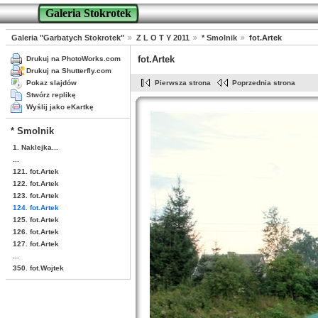
Galeria Stokrotek
Galeria "Garbatych Stokrotek"
Z L O T Y 2011
* Smolnik
fot.Artek
fot.Artek
Drukuj na PhotoWorks.com
Drukuj na Shutterfly.com
Pokaz slajdów
Pierwsza strona
Poprzednia strona
Stwórz replikę
Wyślij jako eKartkę
* Smolnik
1. Naklejka...
...
121. fot.Artek
122. fot.Artek
123. fot.Artek
124. fot.Artek
125. fot.Artek
126. fot.Artek
127. fot.Artek
...
350. fot.Wojtek