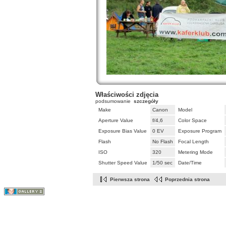
Właściwości zdjęcia
podsumowanie
szczegóły
Make
Canon
Model
Aperture Value
f/4,6
Color Space
Exposure Bias Value
0 EV
Exposure Program
Flash
No Flash
Focal Length
ISO
320
Metering Mode
Shutter Speed Value
1/50 sec
Date/Time
Pierwsza strona
Poprzednia strona