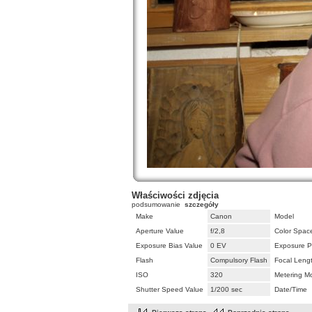
Właściwości zdjęcia
podsumowanie
szczegóły
Make
Canon
Model
Aperture Value
f/2,8
Color Spac
Exposure Bias Value
0 EV
Exposure P
Flash
Compulsory Flash
Focal Leng
ISO
320
Metering M
Shutter Speed Value
1/200 sec
Date/Time