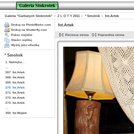
Galeria Stokrotek
Galeria "Garbatych Stokrotek"
Z L O T Y 2011
* Smolnik
fot.Artek
fot.Artek
Drukuj na PhotoWorks.com
Drukuj na Shutterfly.com
Pokaz slajdów
Pierwsza strona
Poprzednia strona
Stwórz replikę
Wyślij jako eKartkę
* Smolnik
1. Naklejka...
...
267. fot.Artek
268. fot.Artek
269. fot.Artek
270. fot.Artek
271. fot.Artek
272. fot.Artek
273. fot.Artek
...
350. fot.Wojtek