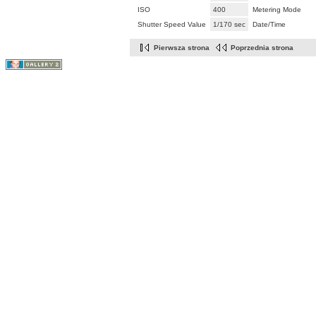
ISO
400
Metering Mode
Shutter Speed Value
1/170 sec
Date/Time
Pierwsza strona
Poprzednia strona