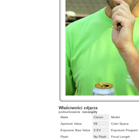
Właściwości zdjęcia
podsumowanie
szczegóły
Make
Canon
Model
Aperture Value
f/8
Color Space
Exposure Bias Value
0 EV
Exposure Program
Flash
No Flash
Focal Length