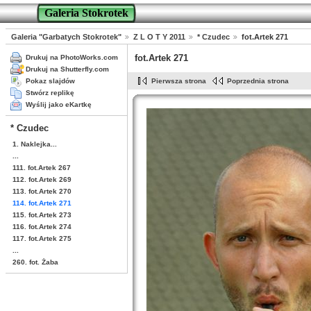
Galeria Stokrotek
Galeria "Garbatych Stokrotek"
Z L O T Y 2011
* Czudec
fot.Artek 271
fot.Artek 271
Drukuj na PhotoWorks.com
Drukuj na Shutterfly.com
Pokaz slajdów
Pierwsza strona
Poprzednia strona
Stwórz replikę
Wyślij jako eKartkę
* Czudec
1. Naklejka...
...
111. fot.Artek 267
112. fot.Artek 269
113. fot.Artek 270
114. fot.Artek 271
115. fot.Artek 273
116. fot.Artek 274
117. fot.Artek 275
...
260. fot. Żaba