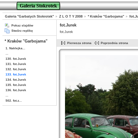
Galeria Stokrotek
Galeria "Garbatych Stokrotek"
Z L O T Y 2008
* Kraków "Garbojama"
fot.J
fot.Jurek
Pokaz slajdów
Stwórz replikę
fot.Jurek
* Kraków "Garbojama"
Pierwsza strona
Poprzednia strona
1. Naklejka...
...
130. fot.Jurek
131. fot.Jurek
132. fot.Jurek
133. fot.Jurek
134. fot.Jurek
135. fot.Jurek
136. fot.Jurek
...
502. fot.z...