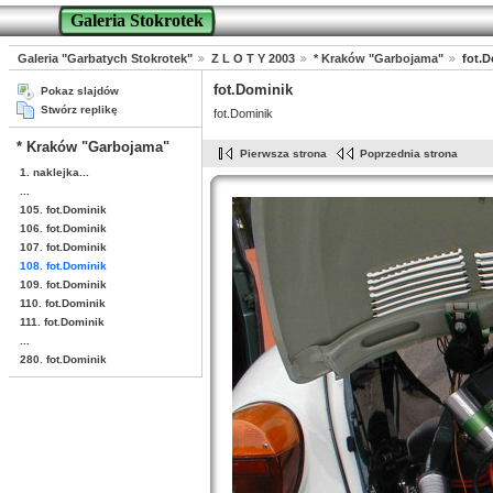
Galeria Stokrotek
Galeria "Garbatych Stokrotek"
Z L O T Y 2003
* Kraków "Garbojama"
fot.
fot.Dominik
Pokaz slajdów
Stwórz replikę
fot.Dominik
* Kraków "Garbojama"
Pierwsza strona
Poprzednia strona
1. naklejka...
...
105. fot.Dominik
106. fot.Dominik
107. fot.Dominik
108. fot.Dominik
109. fot.Dominik
110. fot.Dominik
111. fot.Dominik
...
280. fot.Dominik