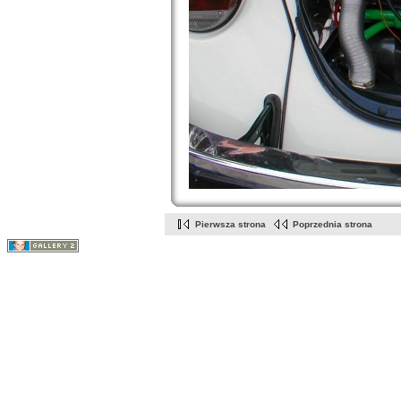
Pierwsza strona
Poprzednia strona