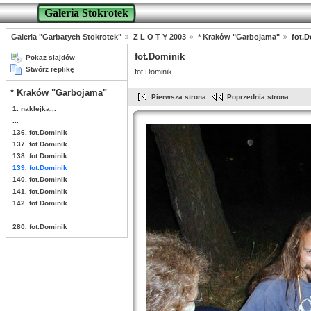
Galeria Stokrotek
Galeria "Garbatych Stokrotek"
Z L O T Y 2003
* Kraków "Garbojama"
fot.
fot.Dominik
Pokaz slajdów
Stwórz replikę
fot.Dominik
* Kraków "Garbojama"
Pierwsza strona
Poprzednia strona
1. naklejka...
...
136. fot.Dominik
137. fot.Dominik
138. fot.Dominik
139. fot.Dominik
140. fot.Dominik
141. fot.Dominik
142. fot.Dominik
...
280. fot.Dominik