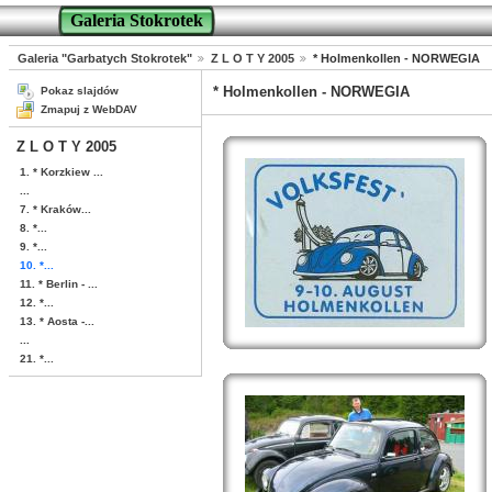
Galeria Stokrotek
Galeria "Garbatych Stokrotek"
Z L O T Y 2005
* Holmenkollen - NORWEGIA
* Holmenkollen - NORWEGIA
Pokaz slajdów
Zmapuj z WebDAV
Z L O T Y 2005
1. * Korzkiew ...
...
7. * Kraków...
8. *...
9. *...
10. *...
11. * Berlin - ...
12. *...
13. * Aosta -...
...
21. *...