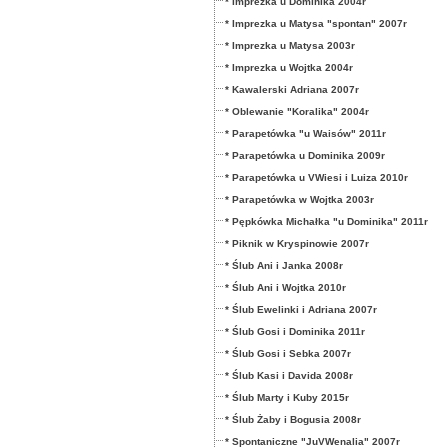
* Imprezka u Dominika 2004r
* Imprezka u Matysa "spontan" 2007r
* Imprezka u Matysa 2003r
* Imprezka u Wojtka 2004r
* Kawalerski Adriana 2007r
* Oblewanie "Koralika" 2004r
* Parapetówka "u Waisów" 2011r
* Parapetówka u Dominika 2009r
* Parapetówka u VWiesi i Luiza 2010r
* Parapetówka w Wojtka 2003r
* Pępkówka Michałka "u Dominika" 2011r
* Piknik w Kryspinowie 2007r
* Ślub Ani i Janka 2008r
* Ślub Ani i Wojtka 2010r
* Ślub Ewelinki i Adriana 2007r
* Ślub Gosi i Dominika 2011r
* Ślub Gosi i Sebka 2007r
* Ślub Kasi i Davida 2008r
* Ślub Marty i Kuby 2015r
* Ślub Żaby i Bogusia 2008r
* Spontaniczne "JuVWenalia" 2007r