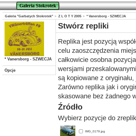
Galeria Stokrotek
Galeria "Garbatych Stokrotek"
Z L O T Y 2005
* Vanersborg - SZWECJA
Stwórz repliki
Replika jest pozycją współ
celu zaoszczędzenia miejs
całkowicie osobna pozycja
* Vanersborg - SZWECJA
wersjami przeskalowanymi,
Opcje
są kopiowane z oryginału,
Zarówno replika jak i oryg
skasowane bez żadnego w
Źródło
Wybierz pozycje do zreplik
IMG_0179.jpg