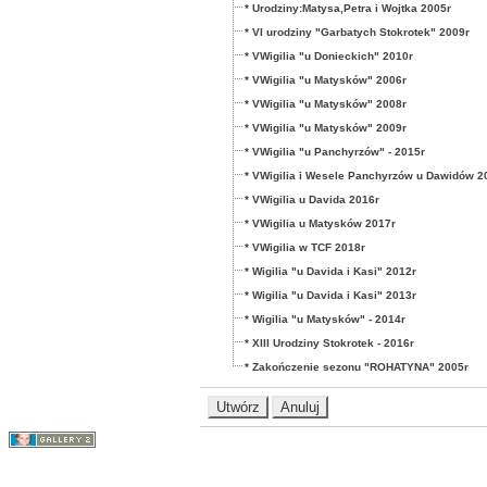
* Urodziny:Matysa,Petra i Wojtka 2005r
* VI urodziny "Garbatych Stokrotek" 2009r
* VWigilia "u Donieckich" 2010r
* VWigilia "u Matysków" 2006r
* VWigilia "u Matysków" 2008r
* VWigilia "u Matysków" 2009r
* VWigilia "u Panchyrzów" - 2015r
* VWigilia i Wesele Panchyrzów u Dawidów 2
* VWigilia u Davida 2016r
* VWigilia u Matysków 2017r
* VWigilia w TCF 2018r
* Wigilia "u Davida i Kasi" 2012r
* Wigilia "u Davida i Kasi" 2013r
* Wigilia "u Matysków" - 2014r
* XIII Urodziny Stokrotek - 2016r
* Zakończenie sezonu "ROHATYNA" 2005r