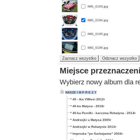
IMG_0193.jpg
IMG_0194.jpg
IMG_0195.jpg
IMG_0196.jpg
Miejsce przeznaczen
Wybierz nowy album dla re
NASZE I M P R E Z Y
* 40 - tka VWiesi 2012r
* 40-ka Matysa - 2018r
* 40-ka Perełki - karczma Rohatyna - 2014r
* Andrzejki u Matysa 2005r
* Andrzejki w Rohatynie 2013r
* Imprezka "po Garbojamie" 2004r