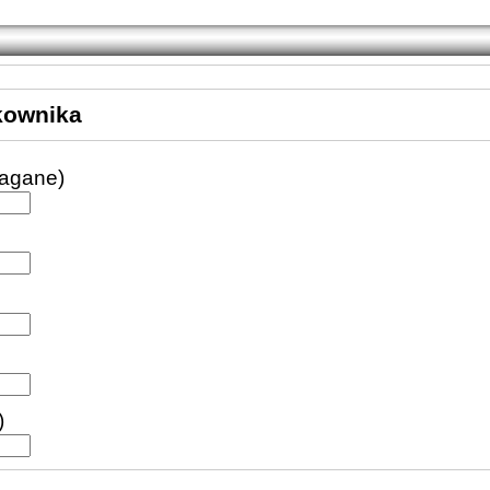
kownika
agane)
)