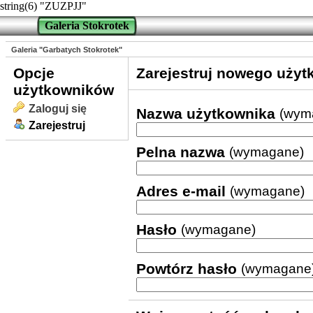
string(6) "ZUZPJJ"
Galeria Stokrotek
Galeria "Garbatych Stokrotek"
Opcje
Zarejestruj nowego użyt
użytkowników
Zaloguj się
Nazwa użytkownika
(wym
Zarejestruj
Pelna nazwa
(wymagane)
Adres e-mail
(wymagane)
Hasło
(wymagane)
Powtórz hasło
(wymagane