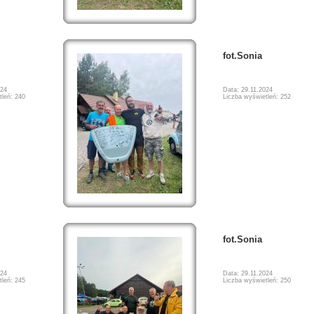
fot.Sonia
024
Data: 29.11.2024
tleń: 240
Liczba wyświetleń: 252
fot.Sonia
024
Data: 29.11.2024
tleń: 245
Liczba wyświetleń: 250