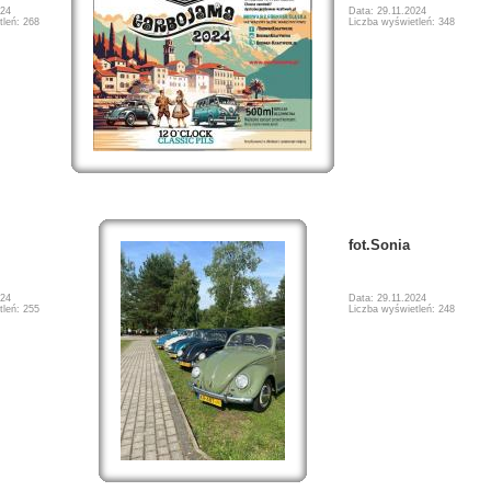
024
Data: 29.11.2024
tleń: 268
Liczba wyświetleń: 348
fot.Sonia
024
Data: 29.11.2024
tleń: 255
Liczba wyświetleń: 248