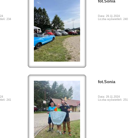
fot.Sonia
024
Data: 29.11.2024
tleń: 234
Liczba wyświetleń: 240
fot.Sonia
024
Data: 29.11.2024
tleń: 241
Liczba wyświetleń: 251