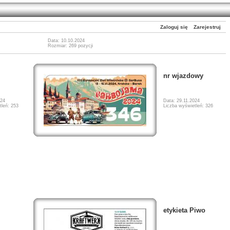
Zaloguj się
Zarejestruj
Data: 10.10.2024
Rozmiar: 269 pozycji
nr wjazdowy
024
Data: 29.11.2024
tleń: 253
Liczba wyświetleń: 326
etykieta Piwo