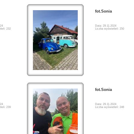
fot.Sonia
024
Data: 29.11.2024
tleń: 232
Liczba wyświetleń: 250
fot.Sonia
024
Data: 29.11.2024
tleń: 239
Liczba wyświetleń: 246