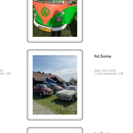
fot.Sonia
024
Data: 29.11.2024
tleń: 239
Liczba wyświetleń: 239