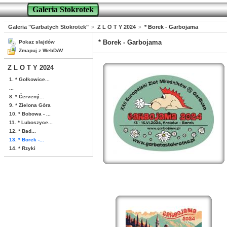
Galeria Stokrotek
Galeria "Garbatych Stokrotek"
Z L O T Y 2024
* Borek - Garbojama
* Borek - Garbojama
Pokaz slajdów
Zmapuj z WebDAV
Z L O T Y 2024
1. * Gołkowice...
...
8. * Červený...
9. * Zielona Góra
10. * Bobowa - ...
11. * Luboszyce...
12. * Bad...
13. * Borek -...
14. * Rzyki