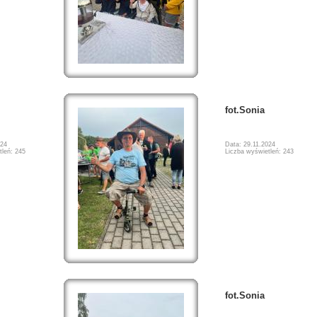
fot.Sonia
024
Data: 29.11.2024
tleń: 245
Liczba wyświetleń: 243
fot.Sonia