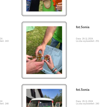
fot.Sonia
024
Data: 29.11.2024
tleń: 243
Liczba wyświetleń: 251
fot.Sonia
024
Data: 29.11.2024
tleń: 246
Liczba wyświetleń: 240