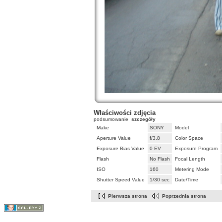
Właściwości zdjęcia
podsumowanie
szczegóły
Make
SONY
Model
Aperture Value
f/3,8
Color Space
Exposure Bias Value
0 EV
Exposure Program
Flash
No Flash
Focal Length
ISO
160
Metering Mode
Shutter Speed Value
1/30 sec
Date/Time
Pierwsza strona
Poprzednia strona