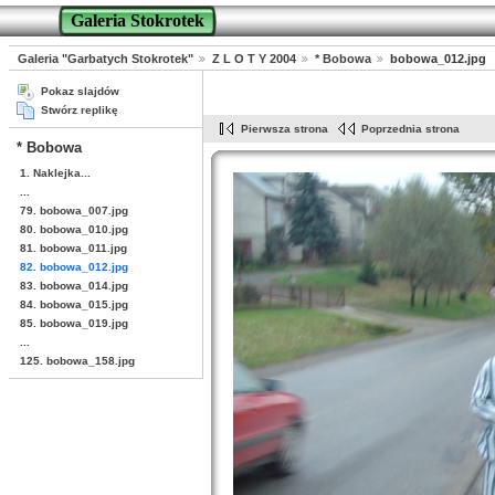
Galeria Stokrotek
Galeria "Garbatych Stokrotek"
Z L O T Y 2004
* Bobowa
bobowa_012.jpg
Pokaz slajdów
Stwórz replikę
Pierwsza strona
Poprzednia strona
* Bobowa
1. Naklejka...
...
79. bobowa_007.jpg
80. bobowa_010.jpg
81. bobowa_011.jpg
82. bobowa_012.jpg
83. bobowa_014.jpg
84. bobowa_015.jpg
85. bobowa_019.jpg
...
125. bobowa_158.jpg