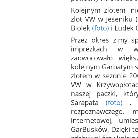
Kolejnym zlotem, ni
zlot VW w Jeseniku (
Biolek
(foto)
i Ludek 
Przez okres zimy s
imprezkach w w
zaowocowało więks
kolejnym Garbatym 
zlotem w sezonie 200
VW w Krzywopłotac
naszej paczki, kt
Sarapata
(foto)
, 
rozpoznawczego, m
internetowej, umie
GarBusków. Dzięki te