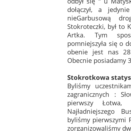
odbył się " u Matys
dołączył, a jedyni
nieGarbusową dr
Stokroteczki, był to 
Artka. Tym spos
pomniejszyła się o do
obenie jest nas 28 
Obecnie posiadamy 3
Stokrotkowa statys
Byliśmy uczestnika
zagranicznych : Sł
pierwszy Łotwa,
Najładniejszego Bu
byliśmy pierwszymi P
zorganizowaliśmy dwa 