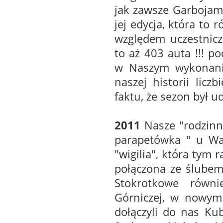
jak zawsze Garbojam
jej edycja, która to
względem uczestnicz
to aż 403 auta !!! p
w Naszym wykonaniu
naszej historii licz
faktu, że sezon był u
2011
Nasze "rodzinne
parapetówka " u Wa
"wigilia", która tym 
połączona ze ślubem
Stokrotkowe równi
Górniczej, w nowym
dołączyli do nas Ku