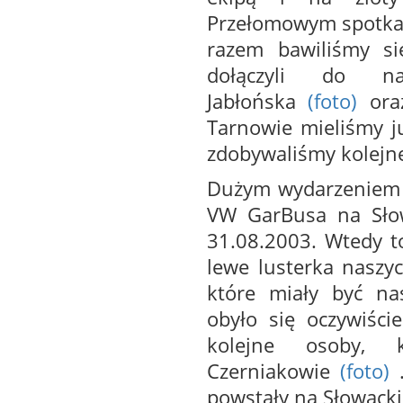
Przełomowym spotkan
razem bawiliśmy si
dołączyli do 
Jabłońska
(foto)
ora
Tarnowie mieliśmy j
zdobywaliśmy kolejne
Dużym wydarzeniem w
VW GarBusa na Słow
31.08.2003. Wtedy to
lewe lusterka naszyc
które miały być n
obyło się oczywiści
kolejne osoby,
Czerniakowie
(foto)
powstały na Słowackie