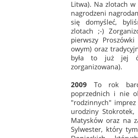
Litwa). Na zlotach w
nagrodzeni nagrodami
się domyśleć, byl
zlotach ;-) Zorgan
pierwszy Proszówki 
owym) oraz tradycyj
była to już jej 
zorganizowana).
2009
To rok bard
poprzednich i nie o
"rodzinnych" imprez 
urodziny Stokrotek,
Matysków oraz na z
Sylwester, który ty