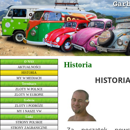
O NAS
Historia
AKTUALNOŚCI
HISTORIA
HISTORIA
MY W MEDIACH
Terminarz
ZLOTY W POLSCE
ZLOTY W EUROPIE
Galeria
ZLOTY I PODRÓŻE
MY I NASZE VW
Linki
STRONY POLSKIE
Za początek powst
STRONY ZAGRANICZNE