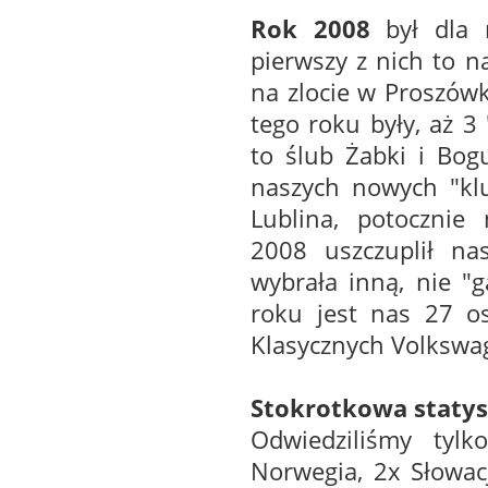
Rok 2008
był dla 
pierwszy z nich to n
na zlocie w Proszó
tego roku były, aż 3
to ślub Żabki i Bogu
naszych nowych "kl
Lublina, potocznie
2008 uszczuplił na
wybrała inną, nie "
roku jest nas 27 os
Klasycznych Volksw
Stokrotkowa statys
Odwiedziliśmy tyl
Norwegia, 2x Słowac