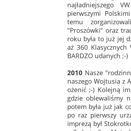
najładniejszego VW
pierwszymi Polskimi
temu zorganizowa
"Proszówki" oraz tr
roku była to już jej 
aż 360 Klasycznych 
BARDZO udanych ;-)
2010
Nasze "rodzinn
naszego Wojtusia z A
ożenić ;-) Kolejną 
gdzie oblewaliśmy n
potem była już jak co
po raz pierwszy urz
imprezą był Stokrotk