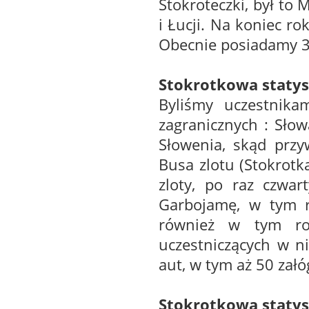
Stokroteczki, był to
i Łucji. Na koniec rok
Obecnie posiadamy 3
Stokrotkowa statys
Byliśmy uczestnika
zagranicznych : Słow
Słowenia, skąd przy
Busa zlotu (Stokrotk
zloty, po raz czwar
Garbojamę, w tym ro
również w tym ro
uczestniczących w n
aut, w tym aż 50 załóg
Stokrotkowa statys