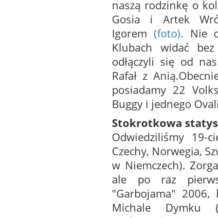
naszą rodzinkę o kol
Gosia i Artek Wr
Igorem
(foto)
. Nie 
Klubach widać bez 
odłączyli się od n
Rafał z Anią.Obecni
posiadamy 22 Volk
Buggy i jednego Ovali
Stokrotkowa statys
Odwiedziliśmy 19-ci
Czechy, Norwegia, Sz
w Niemczech). Zorga
ale po raz pierws
"Garbojama" 2006, 
Michale Dymku (