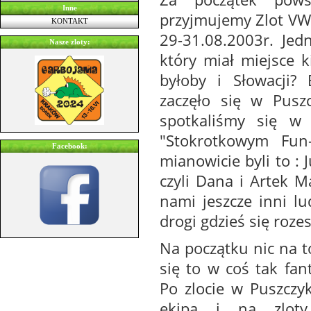
Inne
przyjmujemy Zlot VW 
KONTAKT
29-31.08.2003r. Jed
Nasze zloty:
który miał miejsce k
byłoby i Słowacji?
zaczęło się w Pusz
spotkaliśmy się w
"Stokrotkowym Fun-
Facebook:
mianowicie byli to : 
czyli Dana i Artek 
nami jeszcze inni l
drogi gdzieś się rozes
Na początku nic na t
się to w coś tak fan
Po zlocie w Puszczy
ekipą i na zloty 