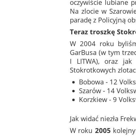
oczywiście lubiane p
Na zlocie w Szarowi
paradę z Policyjną o
Teraz troszkę Stokr
W 2004 roku byliśm
GarBusa (w tym trze
I LITWA), oraz jak
Stokrotkowych zlotac
Bobowa - 12 Vol
Szarów - 14 Volk
Korzkiew - 9 Vol
Jak widać niezła Frek
W roku
2005
kolejny