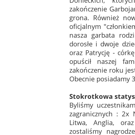
Donieckich, któr
zakończenie Garbojam
grona. Również now
oficjalnym "członki
nasza garbata rodz
dorosłe i dwoje dzie
oraz Patrycję - córk
opuścił naszej fam
zakończenie roku jest
Obecnie posiadamy 3
Stokrotkowa statys
Byliśmy uczestnikam
zagranicznych : 2x 
Litwa, Anglia, or
zostaliśmy nagrodze