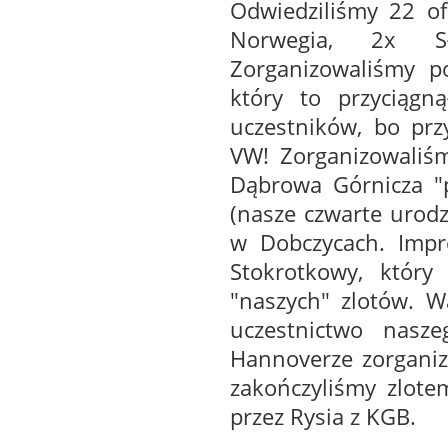
Odwiedziliśmy 22 of
Norwegia, 2x Sł
Zorganizowaliśmy p
który to przyciągn
uczestników, bo prz
VW! Zorganizowaliśm
Dąbrowa Górnicza "p
(nasze czwarte urodz
w Dobczycach. Impre
Stokrotkowy, który
"naszych" zlotów. 
uczestnictwo nasz
Hannoverze zorganiz
zakończyliśmy zlot
przez Rysia z KGB.