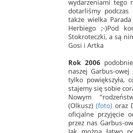
wydarzeniami tego r
dotarliśmy podczas 
także wielka Parada
Herbiego ;-)Pod ko
Stokroteczki, a są ni
Gosi i Artka
Rok 2006
podobnie 
naszej Garbus-owej 
tylko powiększyła, 
stajemy się sobie cora
Nowym "rodzeństw
(Olkusz)
(foto)
oraz 
oficjalne przyjęcie
przez nas Garbus-ow
Jak można łatwo po