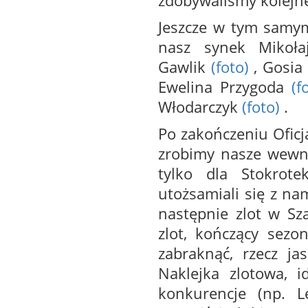
zdobywaliśmy kolejne
Jeszcze w tym samym
nasz synek Mikoł
Gawlik
(foto)
, Gosi
Ewelina Przygoda
(f
Włodarczyk
(foto)
.
Po zakończeniu Ofic
zrobimy nasze wewnęt
tylko dla Stokrote
utożsamiali się z na
następnie zlot w Sza
zlot, kończący sezo
zabraknąć, rzecz ja
Naklejka zlotowa, i
konkurencje (np. L